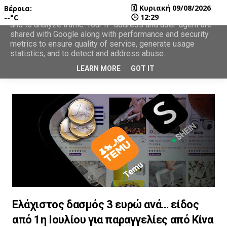
🗓
Κυριακή 09/08/2026
Βέροια:
This site uses cookies from Google to deliver its services
🕒
12:29
--°C
and to analyze traffic. Your IP address and user-agent are
shared with Google along with performance and security
metrics to ensure quality of service, generate usage
statistics, and to detect and address abuse.
LEARN MORE
GOT IT
Ελάχιστος δασμός 3 ευρώ ανά… είδος
από 1η Ιουλίου για παραγγελίες από Κίνα