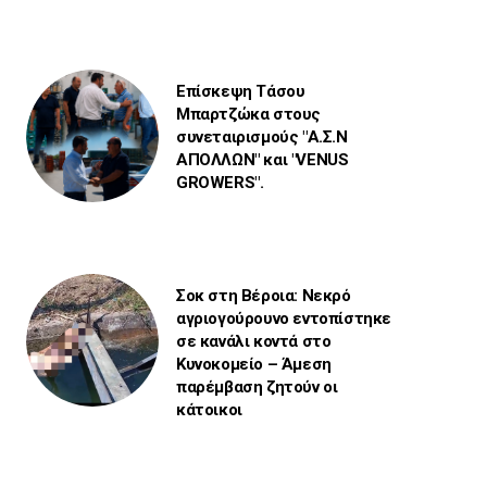
Επίσκεψη Τάσου
Μπαρτζώκα στους
συνεταιρισμούς "Α.Σ.Ν
ΑΠΟΛΛΩΝ" και "VENUS
GROWERS".
Σοκ στη Βέροια: Νεκρό
αγριογούρουνο εντοπίστηκε
σε κανάλι κοντά στο
Κυνοκομείο – Άμεση
παρέμβαση ζητούν οι
κάτοικοι