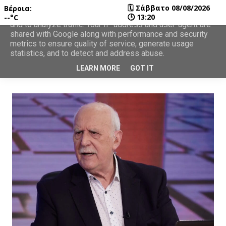
🗓
Σάββατο 08/08/2026
Βέροια:
This site uses cookies from Google to deliver its services
🕒
13:20
--°C
and to analyze traffic. Your IP address and user-agent are
shared with Google along with performance and security
metrics to ensure quality of service, generate usage
statistics, and to detect and address abuse.
LEARN MORE
GOT IT