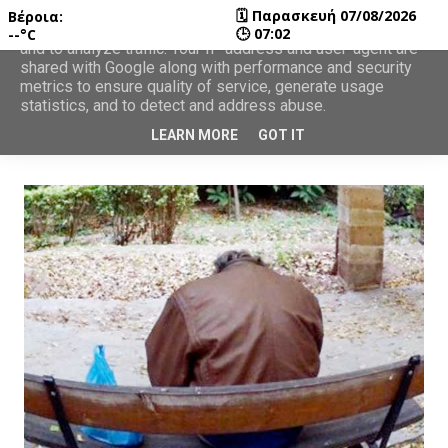
🗓
Παρασκευή 07/08/2026
Βέροια:
This site uses cookies from Google to deliver its services
🕒
07:02
--°C
and to analyze traffic. Your IP address and user-agent are
shared with Google along with performance and security
metrics to ensure quality of service, generate usage
statistics, and to detect and address abuse.
LEARN MORE
GOT IT