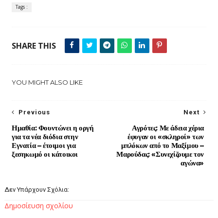
Tags :
SHARE THIS
YOU MIGHT ALSO LIKE
Previous
Next
Ημαθία: Φουντώνει η οργή
Αγρότες: Με άδεια χέρια
για τα νέα διόδια στην
έφυγαν οι «σκληροί» των
Εγνατία – έτοιμοι για
μπλόκων από το Μαξίμου –
ξεσηκωμό οι κάτοικοι
Μαρούδας: «Συνεχίζουμε τον
αγώνα»
Δεν Υπάρχουν Σχόλια:
Δημοσίευση σχολίου