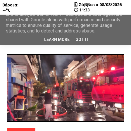
🗓
Σάββατο 08/08/2026
Βέροια:
This site uses cookies from Google to deliver its services
🕒
11:33
--°C
and to analyze traffic. Your IP address and user-agent are
shared with Google along with performance and security
metrics to ensure quality of service, generate usage
statistics, and to detect and address abuse.
LEARN MORE
GOT IT