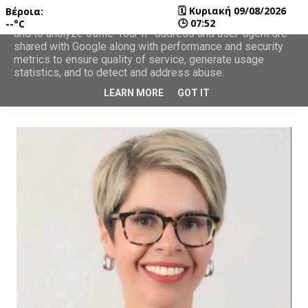
🗓
Κυριακή 09/08/2026
Βέροια:
This site uses cookies from Google to deliver its services
🕒
07:52
--°C
and to analyze traffic. Your IP address and user-agent are
shared with Google along with performance and security
metrics to ensure quality of service, generate usage
statistics, and to detect and address abuse.
LEARN MORE
GOT IT