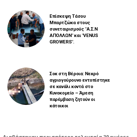
Επίσκεψη Τάσου
Μπαρτζώκα στους
συνεταιρισμούς "Α.Σ.Ν
ΑΠΟΛΛΩΝ" και "VENUS
GROWERS".
Σοκ στη Βέροια: Νεκρό
αγριογούρουνο εντοπίστηκε
σε κανάλι κοντά στο
Κυνοκομείο – Άμεση
παρέμβαση ζητούν οι
κάτοικοι