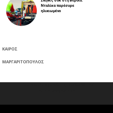
Σκηνές σοκ στη Βέροια:
Νταλίκα παρέσυρε
ηλικιωμένο
ΚΑΙΡΟΣ
ΜΑΡΓΑΡΙΤΟΠΟΥΛΟΣ
Η ηλεκτρονική εφημερίδα της Ημαθίας 📧 Email:
meliomixa@gmail.com