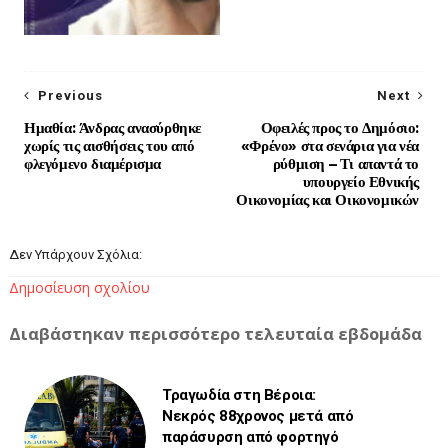
Previous
Next
Ημαθία: Άνδρας ανασύρθηκε
Οφειλές προς το Δημόσιο:
χωρίς τις αισθήσεις του από
«Φρένο» στα σενάρια για νέα
φλεγόμενο διαμέρισμα
ρύθμιση – Τι απαντά το
υπουργείο Εθνικής
Οικονομίας και Οικονομικών
Δεν Υπάρχουν Σχόλια:
Δημοσίευση σχολίου
Διαβάστηκαν περισσότερο τελευταία εβδομάδα
Τραγωδία στη Βέροια:
Νεκρός 88χρονος μετά από
παράσυρση από φορτηγό