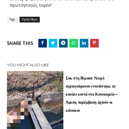
πρωτογενούς τομέα”
Tags :
Πρώτο θέμα
SHARE THIS
YOU MIGHT ALSO LIKE
Σοκ στη Βέροια: Νεκρό
αγριογούρουνο εντοπίστηκε σε
κανάλι κοντά στο Κυνοκομείο –
Άμεση παρέμβαση ζητούν οι
κάτοικοι