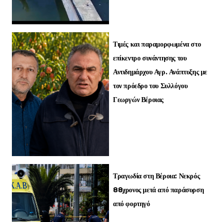
Τιμές και παραμορφωμένα στο
επίκεντρο συνάντησης του
Αντιδημάρχου Αγρ. Ανάπτυξης με
τον πρόεδρο του Συλλόγου
Γεωργών Βέροιας
Τραγωδία στη Βέροια: Νεκρός
88χρονος μετά από παράσυρση
από φορτηγό