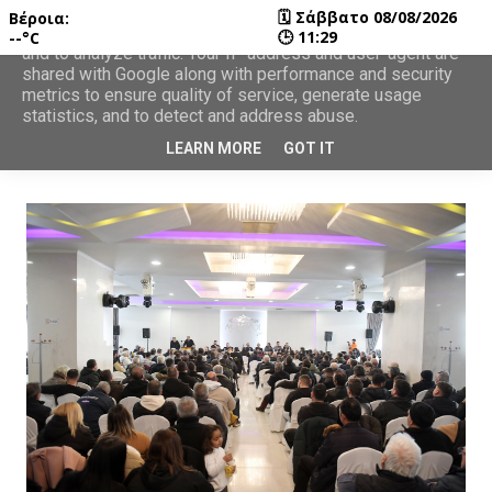
🗓
Σάββατο 08/08/2026
Βέροια:
This site uses cookies from Google to deliver its services
🕒
11:29
--°C
and to analyze traffic. Your IP address and user-agent are
shared with Google along with performance and security
metrics to ensure quality of service, generate usage
statistics, and to detect and address abuse.
LEARN MORE
GOT IT