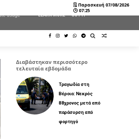
🗓
Παρασκευή 07/08/2026
user-agent
🕒
07:25
rate usage
LEARN MORE
GOT IT
Διαβάστηκαν περισσότερο
τελευταία εβδομάδα
Τραγωδία στη
Βέροια: Νεκρός
88χρονος μετά από
παράσυρση από
φορτηγό