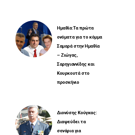
Ημαθία:Τα πρώτα
ονόματα για το κόμμα
Σαμαρά στην Ημαθία
– Ζιώγας,
Σαρηγιαννίδης και
Κουρκουτά στο
προσκήνιο
Διονύσης Κούγκας:
Διαψεύδει τα
σενάρια για