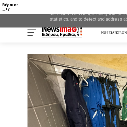
Βέροια:
This site uses cookies from Google to d
--°C
are shared with Google along with perf
statistics, and to detect and address a
ΡΟΗ ΕΙΔΗΣΕΩΝ