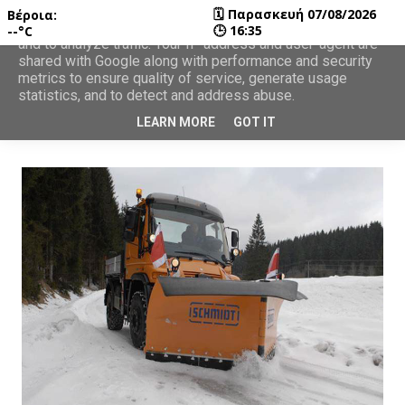
🗓
Παρασκευή 07/08/2026
Βέροια:
This site uses cookies from Google to deliver its services
🕒
16:35
--°C
and to analyze traffic. Your IP address and user-agent are
shared with Google along with performance and security
metrics to ensure quality of service, generate usage
statistics, and to detect and address abuse.
LEARN MORE
GOT IT