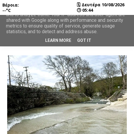
🗓
Δευτέρα 10/08/2026
Βέροια:
This site uses cookies from Google to deliver its services
🕒
05:44
--°C
and to analyze traffic. Your IP address and user-agent are
shared with Google along with performance and security
metrics to ensure quality of service, generate usage
statistics, and to detect and address abuse.
LEARN MORE
GOT IT