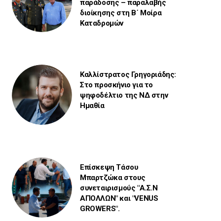
παράδοσης – παραλαβής
διοίκησης στη Β΄ Μοίρα
Καταδρομών
Καλλίστρατος Γρηγοριάδης:
Στο προσκήνιο για το
ψηφοδέλτιο της ΝΔ στην
Ημαθία
Επίσκεψη Τάσου
Μπαρτζώκα στους
συνεταιρισμούς "Α.Σ.Ν
ΑΠΟΛΛΩΝ" και "VENUS
GROWERS".