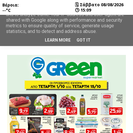
🗓
Σάββατο 08/08/2026
Βέροια:
This site uses cookies from Google to deliver its services
🕒
15:09
--°C
and to analyze traffic. Your IP address and user-agent are
shared with Google along with performance and security
metrics to ensure quality of service, generate usage
statistics, and to detect and address abuse.
LEARN MORE
GOT IT