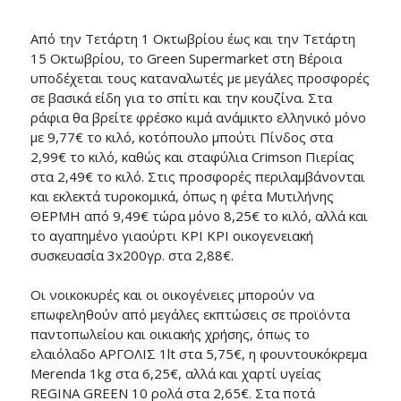
Από την Τετάρτη 1 Οκτωβρίου έως και την Τετάρτη
15 Οκτωβρίου, το Green Supermarket στη Βέροια
υποδέχεται τους καταναλωτές με μεγάλες προσφορές
σε βασικά είδη για το σπίτι και την κουζίνα. Στα
ράφια θα βρείτε φρέσκο κιμά ανάμικτο ελληνικό μόνο
με 9,77€ το κιλό, κοτόπουλο μπούτι Πίνδος στα
2,99€ το κιλό, καθώς και σταφύλια Crimson Πιερίας
στα 2,49€ το κιλό. Στις προσφορές περιλαμβάνονται
και εκλεκτά τυροκομικά, όπως η φέτα Μυτιλήνης
ΘΕΡΜΗ από 9,49€ τώρα μόνο 8,25€ το κιλό, αλλά και
το αγαπημένο γιαούρτι ΚΡΙ ΚΡΙ οικογενειακή
συσκευασία 3x200γρ. στα 2,88€.
Οι νοικοκυρές και οι οικογένειες μπορούν να
επωφεληθούν από μεγάλες εκπτώσεις σε προϊόντα
παντοπωλείου και οικιακής χρήσης, όπως το
ελαιόλαδο ΑΡΓΟΛΙΣ 1lt στα 5,75€, η φουντουκόκρεμα
Merenda 1kg στα 6,25€, αλλά και χαρτί υγείας
REGINA GREEN 10 ρολά στα 2,65€. Στα ποτά