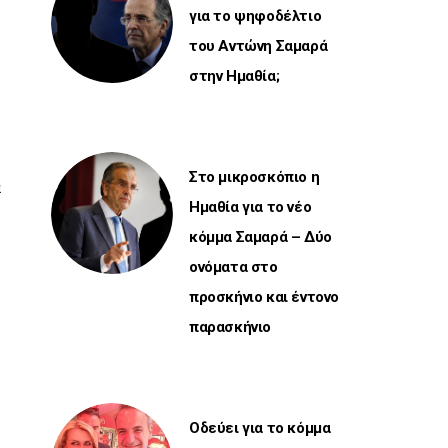
για το ψηφοδέλτιο
του Αντώνη Σαμαρά
στην Ημαθία;
Στο μικροσκόπιο η
ά
Ημαθία για το νέο
κόμμα Σαμαρά – Δύο
ονόματα στο
προσκήνιο και έντονο
παρασκήνιο
Οδεύει για το κόμμα