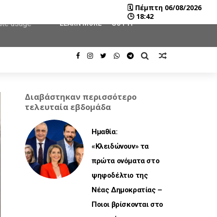
🗓
Πέμπτη 06/08/2026
user-agent
🕒
18:42
rate usage
LEARN MORE
GOT IT
Διαβάστηκαν περισσότερο
τελευταία εβδομάδα
Ημαθία:
«Κλειδώνουν» τα
πρώτα ονόματα στο
ψηφοδέλτιο της
Νέας Δημοκρατίας –
Ποιοι βρίσκονται στο