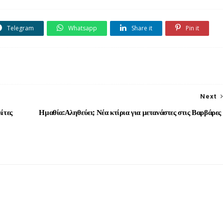
Telegram
Whatsapp
Share it
Pin it
Next
ίτες
Ημαθία:Αληθεύει; Νέα κτίρια για μετανάστες στις Βαρβάρες