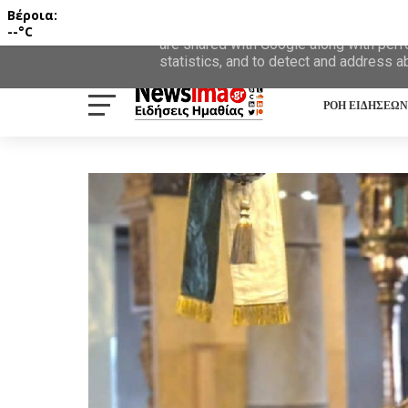
Βέροια:
This site uses cookies from Google to d
--°C
are shared with Google along with perf
statistics, and to detect and address a
ΡΟΗ ΕΙΔΗΣΕΩΝ