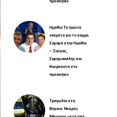
προσκήνιο
Ημαθία:Τα πρώτα
ονόματα για το κόμμα
Σαμαρά στην Ημαθία
– Ζιώγας,
Σαρηγιαννίδης και
Κουρκουτά στο
προσκήνιο
Τραγωδία στη
Βέροια: Νεκρός
88χρονος μετά από