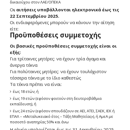
δικαιούχου στον ΛΑΕ/ΟΠΕΚΑ
Ο
ι αιτήσεις υποβάλλονται ηλεκτρονικά έως τις
22 Σεπτεμβρίου 2025.
Οι ενδιαφερόμενες μπορούν να κάνουν την αίτηση
είτε:
Προϋποθέσεις συμμετοχής
Οι βασικές προϋποθέσεις συμμετοχής είναι οι
εξής:
Για τρίτεκνες μητέρες: να έχουν τρία άγαμα και
άνεργα τέκνα
Για πολύτεκνες μητέρες: να έχουν τουλάχιστον
τέσσερα τέκνα με το ίδιο καθεστώς
Τα τέκνα πρέπει να είναι:
έως 18 ετών, ή
έως 19 ετών (εφόσον φοιτούν στη δευτεροβάθμια
εκπαίδευση), ή
έως 24 ετών (εφόσον σπουδάζουν σε ΑΕΙ, ΑΤΕΙ, ΣΑΕΚ, ΙΕΚ ή
ΕΠΑΛ – «Μεταλυκειακό έτος – Τάξη Μαθητείας»), ή ΑμεΑ με
ποσοστό αναπηρίας 50% και άνω
Η ηλικία υπολογίζεται έως τις 31 Δεκεμβρίου 2025,