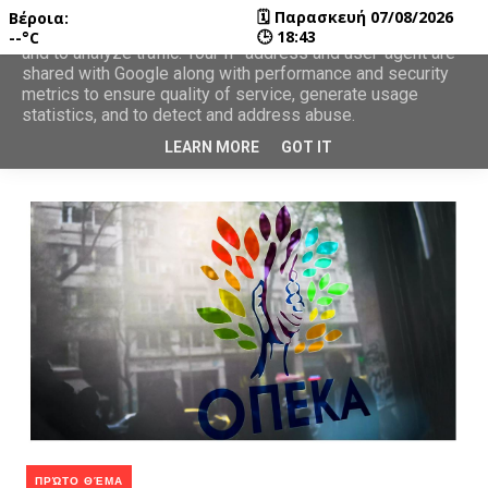
🗓
Παρασκευή 07/08/2026
Βέροια:
This site uses cookies from Google to deliver its services
🕒
18:43
--°C
and to analyze traffic. Your IP address and user-agent are
shared with Google along with performance and security
metrics to ensure quality of service, generate usage
statistics, and to detect and address abuse.
LEARN MORE
GOT IT
ΠΡΏΤΟ ΘΈΜΑ