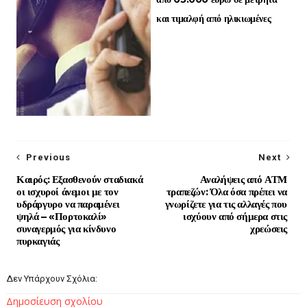
και τιμαλφή από ηλικιωμένες
Previous
Next
Καιρός: Εξασθενούν σταδιακά
Αναλήψεις από ΑΤΜ
οι ισχυροί άνεμοι με τον
τραπεζών: Όλα όσα πρέπει να
υδράργυρο να παραμένει
γνωρίζετε για τις αλλαγές που
ψηλά – «Πορτοκαλί»
ισχύουν από σήμερα στις
συναγερμός για κίνδυνο
χρεώσεις
πυρκαγιάς
Δεν Υπάρχουν Σχόλια:
Δημοσίευση σχολίου