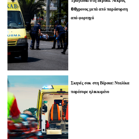
Τραγωδία στη Βέροια: Νεκρός
88χρονος μετά από παράσυρση
από φορτηγό
Σκηνές σοκ στη Βέροια: Νταλίκα
παρέσυρε ηλικιωμένο