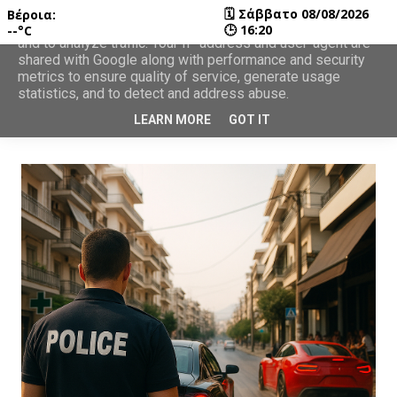
🗓
Σάββατο 08/08/2026
Βέροια:
This site uses cookies from Google to deliver its services
🕒
16:20
--°C
and to analyze traffic. Your IP address and user-agent are
shared with Google along with performance and security
metrics to ensure quality of service, generate usage
statistics, and to detect and address abuse.
LEARN MORE
GOT IT