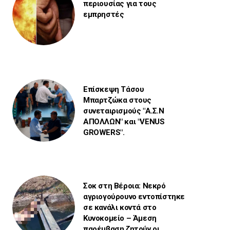
περιουσίας για τους
εμπρηστές
Επίσκεψη Τάσου
Μπαρτζώκα στους
συνεταιρισμούς "Α.Σ.Ν
ΑΠΟΛΛΩΝ" και "VENUS
GROWERS".
Σοκ στη Βέροια: Νεκρό
αγριογούρουνο εντοπίστηκε
σε κανάλι κοντά στο
Κυνοκομείο – Άμεση
παρέμβαση ζητούν οι