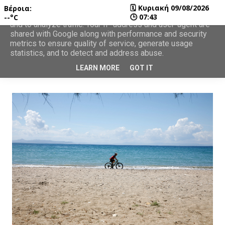
🗓
Κυριακή 09/08/2026
Βέροια:
This site uses cookies from Google to deliver its services
🕒
07:43
--°C
and to analyze traffic. Your IP address and user-agent are
shared with Google along with performance and security
metrics to ensure quality of service, generate usage
statistics, and to detect and address abuse.
LEARN MORE
GOT IT