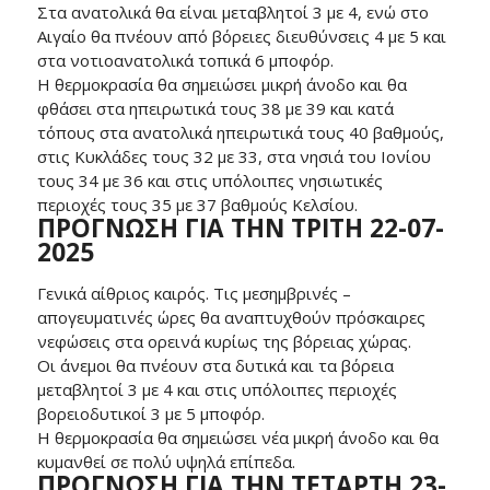
Στα ανατολικά θα είναι μεταβλητοί 3 με 4, ενώ στο
Αιγαίο θα πνέουν από βόρειες διευθύνσεις 4 με 5 και
στα νοτιοανατολικά τοπικά 6 μποφόρ.
Η θερμοκρασία θα σημειώσει μικρή άνοδο και θα
φθάσει στα ηπειρωτικά τους 38 με 39 και κατά
τόπους στα ανατολικά ηπειρωτικά τους 40 βαθμούς,
στις Κυκλάδες τους 32 με 33, στα νησιά του Ιονίου
τους 34 με 36 και στις υπόλοιπες νησιωτικές
περιοχές τους 35 με 37 βαθμούς Κελσίου.
ΠΡΟΓΝΩΣΗ ΓΙΑ ΤHΝ ΤΡΙΤΗ 22-07-
2025
Γενικά αίθριος καιρός. Τις μεσημβρινές –
απογευματινές ώρες θα αναπτυχθούν πρόσκαιρες
νεφώσεις στα ορεινά κυρίως της βόρειας χώρας.
Οι άνεμοι θα πνέουν στα δυτικά και τα βόρεια
μεταβλητοί 3 με 4 και στις υπόλοιπες περιοχές
βορειοδυτικοί 3 με 5 μποφόρ.
Η θερμοκρασία θα σημειώσει νέα μικρή άνοδο και θα
κυμανθεί σε πολύ υψηλά επίπεδα.
ΠΡΟΓΝΩΣΗ ΓΙΑ ΤHΝ ΤΕΤΑΡΤΗ 23-