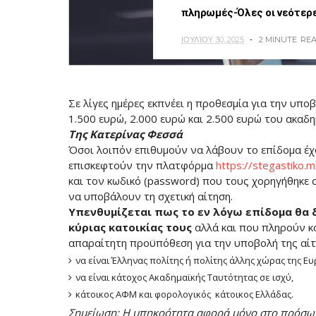
πληρωμές-Όλες οι νεότερ
ΙΟΥΛΊΟΥ 30, 2025
2 MINUTE
RE
Σε λίγες ημέρες εκπνέει η προθεσμία για την υπ
1.500 ευρώ, 2.000 ευρώ και 2.500 ευρώ του ακαδ
Της Κατερίνας Φεσσά
Όσοι λοιπόν επιθυμούν να λάβουν το επίδομα έχ
επισκεφτούν την πλατφόρμα
https://stegastiko.m
και τον κωδικό (password) που τους χορηγήθηκε α
να υποβάλουν τη σχετική αίτηση.
Υπενθυμίζεται πως το εν λόγω επίδομα θα 
κύριας κατοικίας τους
αλλά και που πληρούν κ
απαραίτητη προϋπόθεση για την υποβολή της αίτη
να είναι Έλληνας πολίτης ή πολίτης άλλης χώρας της 
να είναι κάτοχος Ακαδημαϊκής Ταυτότητας σε ισχύ,
κάτοικος ΑΦΜ και φορολογικός κάτοικος Ελλάδας.
Σημείωση: Η υπηκοότητα αφορά μόνο στο πρόσωπ