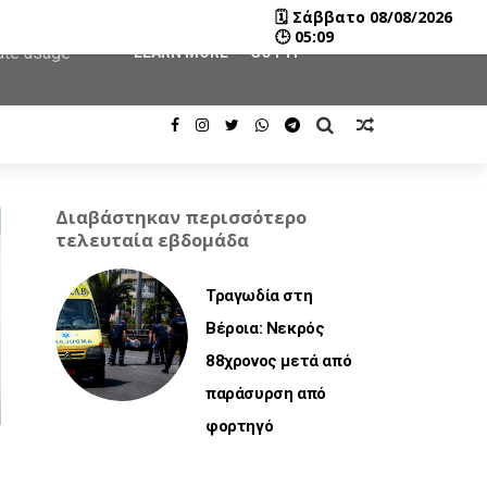
🗓
Σάββατο 08/08/2026
user-agent
🕒
05:09
rate usage
LEARN MORE
GOT IT
Διαβάστηκαν περισσότερο
τελευταία εβδομάδα
Τραγωδία στη
Βέροια: Νεκρός
88χρονος μετά από
παράσυρση από
φορτηγό