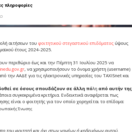
ες πληροφορίες
AD
οβολή αιτήσεων του
φοιτητικού στεγαστικού επιδόματος
ύψους
ημαϊκού έτους 2024-2025.
ουν περιθώριο έως και την Πέμπτη 31 Ιουλίου 2025 να
inedu.gov.gr
, να χρησιμοποιήσουν το όνομα χρήστη (username)
πό την ΑΑΔΕ για τις ηλεκτρονικές υπηρεσίες του TAXISnet και
δοθεί σε όσους σπουδάζουν σε άλλη πό
λη
από αυτήν της
άποια συγκεκριμένα κριτήρια. Ενδεικτικά αναφέρεται πως
σης είναι ο φοιτητής για τον οποίο χορηγείται το επίδομα:
Ευρωπαϊκής Ένωσης
ο του φοιτητή και όχι στων γονέων ή κηδεμόνων αυτού.