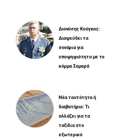
Διονύσης Κούγκας:
Διαψεύδει τα
σενάρια για
υποψηφιότητα με το
κόμμα Σαμαρά
Νέα ταυτότητα ή
διαβατήριο: Τι
αλλάζει για τα
ταξίδια στο
εξωτερικό