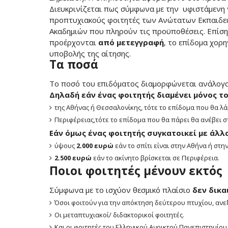
Διευκρινίζεται πως σύμφωνα με την υφιστάμενη ν
προπτυχιακούς φοιτητές των Ανώτατων Εκπαιδε
Ακαδημιών που πληρούν τις προϋποθέσεις. Επίση
προέρχονται
από μετεγγραφή
, το επίδομα χορη
υποβολής της αίτησης.
Τα ποσά
Το ποσό του επιδόματος διαμορφώνεται ανάλογα 
Δηλαδή εάν ένας φοιτητής διαμένει μόνος το
της Αθήνας ή Θεσσαλονίκης, τότε το επίδομα που θα λ
Περιφέρειας,τότε το επίδομα που θα πάρει θα ανέβει 
Εάν όμως ένας φοιτητής συγκατοικεί με άλλ
ύψους
2.000 ευρώ
εάν το σπίτι είναι στην Αθήνα ή στη
2.500 ευρώ
εάν το ακίνητο βρίσκεται σε Περιφέρεια.
Ποιοι φοιτητές μένουν εκτός
Σύμφωνα με το ισχύον θεσμικό πλαίσιο
δεν δικα
‌Όσοι φοιτούν για την απόκτηση δεύτερου πτυχίου, αν
Οι μεταπτυχιακοί/ διδακτορικοί φοιτητές.
Και οι φοιτητές του Ελληνικού Ανοικτού Πανεπιστημίου