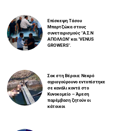
Επίσκεψη Τάσου
Μπαρτζώκα στους
συνεταιρισμούς "Α.Σ.Ν
ΑΠΟΛΛΩΝ" και "VENUS
GROWERS".
Σοκ στη Βέροια: Νεκρό
αγριογούρουνο εντοπίστηκε
σε κανάλι κοντά στο
Κυνοκομείο – Άμεση
παρέμβαση ζητούν οι
κάτοικοι