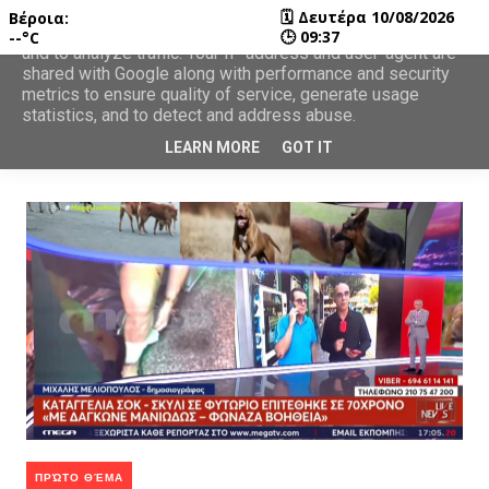
🗓
Δευτέρα 10/08/2026
Βέροια:
This site uses cookies from Google to deliver its services
🕒
09:37
--°C
and to analyze traffic. Your IP address and user-agent are
shared with Google along with performance and security
metrics to ensure quality of service, generate usage
statistics, and to detect and address abuse.
LEARN MORE
GOT IT
ΠΡΏΤΟ ΘΈΜΑ