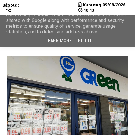
🗓
Κυριακή 09/08/2026
Βέροια:
This site uses cookies from Google to deliver its services
🕒
10:13
--°C
and to analyze traffic. Your IP address and user-agent are
shared with Google along with performance and security
metrics to ensure quality of service, generate usage
statistics, and to detect and address abuse.
LEARN MORE
GOT IT