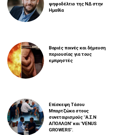
ψηφοδέλτιο της ΝΔ στην
Ημαθία
Βαριές ποινές και δήμευση
περιουσίας για τους
εμπρηστές
Επίσκεψη Τάσου
Μπαρτζώκα στους
συνεταιρισμούς "Α.Σ.Ν
ΑΠΟΛΛΩΝ" και "VENUS
GROWERS".