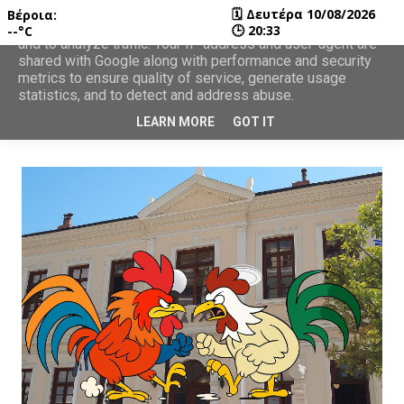
🗓
Δευτέρα 10/08/2026
Βέροια:
This site uses cookies from Google to deliver its services
🕒
20:33
--°C
and to analyze traffic. Your IP address and user-agent are
shared with Google along with performance and security
metrics to ensure quality of service, generate usage
statistics, and to detect and address abuse.
LEARN MORE
GOT IT