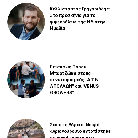
Καλλίστρατος Γρηγοριάδης:
Στο προσκήνιο για το
ψηφοδέλτιο της ΝΔ στην
Ημαθία
Επίσκεψη Τάσου
Μπαρτζώκα στους
συνεταιρισμούς "Α.Σ.Ν
ΑΠΟΛΛΩΝ" και "VENUS
GROWERS".
Σοκ στη Βέροια: Νεκρό
αγριογούρουνο εντοπίστηκε
σε κανάλι κοντά στο