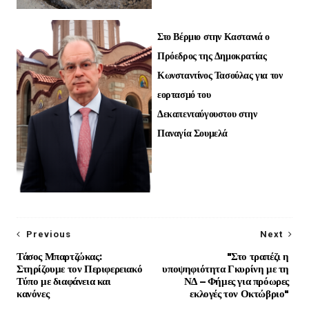
Στο Βέρμιο στην Καστανιά ο
Πρόεδρος της Δημοκρατίας
Κωνσταντίνος Τασούλας για τον
εορτασμό του
Δεκαπενταύγουστου στην
Παναγία Σουμελά
Previous
Next
Τάσος Μπαρτζώκας:
"Στο τραπέζι η
Στηρίζουμε τον Περιφερειακό
υποψηφιότητα Γκυρίνη με τη
Τύπο με διαφάνεια και
ΝΔ – Φήμες για πρόωρες
κανόνες
εκλογές τον Οκτώβριο"