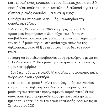
επιστροφή ενός ενοικίου στους δικαιούχους στις 30
Νοεμβρίου κάθε έτους. Συνεπώς η διαδικασία για την
είσπραξη ενός ενοικίου θα είναι η εξής:
Να έχει συμπληρωθεί ο αριθμός μισθωτηρίου στη
φορολογική δήλωση.
Μέχρι τις 15 Ιουλίου του 2025 και χωρίς την επιβολή
προστίμου θα μπορούν οι δικαιούχοι του μέτρου να
υποβάλλουν τροποποιητική δήλωση για να συμπληρώσουν
τον αριθμό μισθωτηρίου στο αντίστοιχο εικονίδιο της
δήλωσης (κωδικός 081) σε περίπτωση που δεν το έχουν
κάνει.
Ακόμη και όσοι δεν προβούν σε αυτή την ενέργεια μέχρι τις
15 Ιουλίου του 2025 θα έχουν την ευκαιρία να το κάνουν ως
τις 30 Σεπτεμβρίου.
Δεν έχει πρόστιμο η υποβολή της δήλωσης τροποποιητικής
πληροφοριακού χαρακτήρα.
Με αυτόματο τρόπο θα γίνει ο υπολογισμός του ενοικίου
και με βάση τη δήλωση φορολογίας εισοδήματος του
μισθωτή του εκάστοτε προηγουμένου φορολογικού έτους,
όπως αυτή έχει διαμορφωθεί έως την τελευταία εργάσιμη
ημέρα του Σεπτεμβρίου του έτους καταβολής . Άρα, ως τις 30
Σεπτεμβρίου 2025.