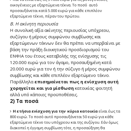
οικογένειες με εξαρτώμενα τέκνα. Το ποσό αυτό
προσαυξάνεται κατά 5.000 ευρώ για κάθε επιπλέον
εξαρτώμενο τέκνο, πέραν του πρώτου.
Β. Η ακίνητη περιουσία
Η συνολική αξία ακίνητης περιουσίας υπόχρεου,
συζύγου ή μέρους συμφώνου συμβίωσης και
εξαρτώμενων τέκνων δεν θα πρέπει να υπερβαίνει με
βάση την πράξη διοικητικού προσδιορισμού του
ΕΝΦΙΑ του έτους καταβολής της ενίσχυσης τις
120.000 ευρώ για τον άγαμο, προσαυξημένη κατά
20.000 ευρώ για τον ή την σύζυγο ή μέρος συμφώνου
συμβίωσης και κάθε επιπλέον εξαρτώμενο τέκνο.
Παράλληλα
επισημαίνεται πως η ενίσχυση αυτή
χορηγείται και για μίσθωση
κατοικίας φοιτητή
αλλά υπό κάποιες προϋποθέσεις.
2) Τα ποσά
H ετήσια ενίσχυση για την κύρια κατοικία
είναι έως τα
800 ευρώ. Το ποσό αυτό προσαυξάνεται 50 ευρώ για κάθε
εξαρτώμενο τέκνο του υπόχρεου και της συζύγου. Εάν όμως
διακοπεί η έγγαμη συμβίωση τότε, η προσαύξηση θα