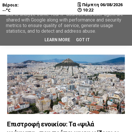
🗓
Πέμπτη 06/08/2026
Βέροια:
This site uses cookies from Google to deliver its services
🕒
10:22
--°C
and to analyze traffic. Your IP address and user-agent are
shared with Google along with performance and security
metrics to ensure quality of service, generate usage
statistics, and to detect and address abuse.
LEARN MORE
GOT IT
Επιστροφή ενοικίου: Τα «ψιλά