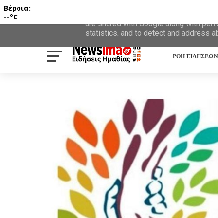
Βέροια:
This site uses cookies from Google to d
--°C
are shared with Google along with perf
statistics, and to detect and address a
ΡΟΗ ΕΙΔΗΣΕΩΝ