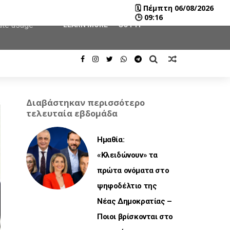
🗓
Πέμπτη 06/08/2026
user-agent
🕒
09:16
rate usage
LEARN MORE
GOT IT
Διαβάστηκαν περισσότερο
τελευταία εβδομάδα
Ημαθία:
«Κλειδώνουν» τα
πρώτα ονόματα στο
ψηφοδέλτιο της
Νέας Δημοκρατίας –
Ποιοι βρίσκονται στο