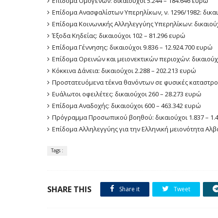
Επίδομα Ομογενών: δικαιούχοι 5.244 – 184.646 ευρώ
Επίδομα Ανασφαλίστων Υπερηλίκων, ν. 1296/1982: δικαι
Επίδομα Κοινωνικής Αλληλεγγύης Υπερηλίκων: δικαιούχο
Έξοδα Κηδείας: δικαιούχοι 102 – 81.296 ευρώ
Επίδομα Γέννησης: δικαιούχοι 9.836 – 12.924.700 ευρώ
Επίδομα Ορεινών και μειονεκτικών περιοχών: δικαιούχ
Κόκκινα Δάνεια: δικαιούχοι 2.288 – 202.213 ευρώ
Προστατευόμενα τέκνα θανόντων σε φυσικές καταστροφέ
Ευάλωτοι οφειλέτες: δικαιούχοι 260 – 28.273 ευρώ
Επίδομα Αναδοχής: δικαιούχοι 600 – 463.342 ευρώ
Πρόγραμμα Προσωπικού βοηθού: δικαιούχοι 1.837 – 1.
Επίδομα Αλληλεγγύης για την Ελληνική μειονότητα Αλβαν
Tags :
SHARE THIS
Share it
Tweet