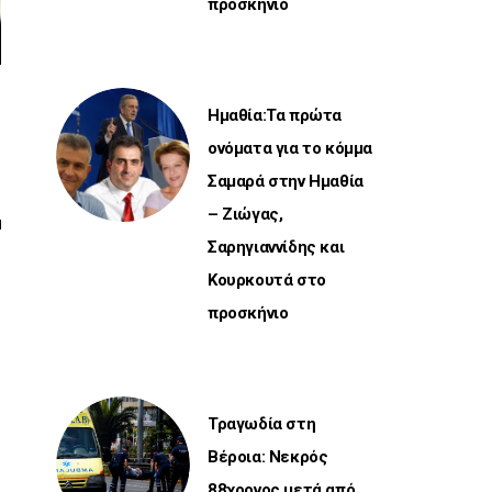
προσκήνιο
Ημαθία:Τα πρώτα
ονόματα για το κόμμα
Σαμαρά στην Ημαθία
– Ζιώγας,
Σαρηγιαννίδης και
Κουρκουτά στο
,
προσκήνιο
Τραγωδία στη
Βέροια: Νεκρός
88χρονος μετά από