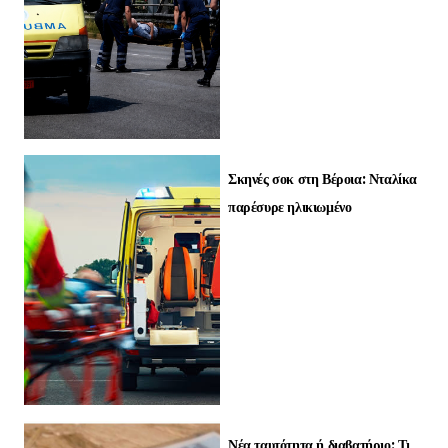
Σκηνές σοκ στη Βέροια: Νταλίκα
παρέσυρε ηλικιωμένο
Νέα ταυτότητα ή διαβατήριο: Τι