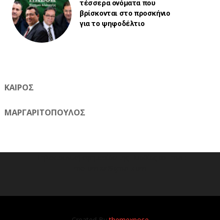
τέσσερα ονόματα που
βρίσκονται στο προσκήνιο
για το ψηφοδέλτιο
ΚΑΙΡΟΣ
ΜΑΡΓΑΡΙΤΟΠΟΥΛΟΣ
Η ηλεκτρονική εφημερίδα της Ημαθίας 📧 Email:
meliomixa@gmail.com
Created By
themexpose