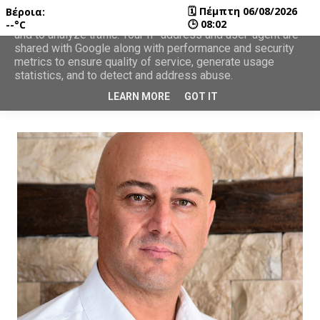
🗓
Πέμπτη 06/08/2026
Βέροια:
This site uses cookies from Google to deliver its services
🕒
08:02
--°C
and to analyze traffic. Your IP address and user-agent are
shared with Google along with performance and security
metrics to ensure quality of service, generate usage
statistics, and to detect and address abuse.
LEARN MORE
GOT IT