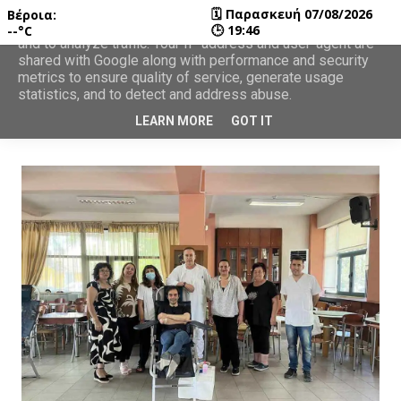
🗓
Παρασκευή 07/08/2026
Βέροια:
This site uses cookies from Google to deliver its services
🕒
19:46
--°C
and to analyze traffic. Your IP address and user-agent are
shared with Google along with performance and security
metrics to ensure quality of service, generate usage
statistics, and to detect and address abuse.
LEARN MORE
GOT IT