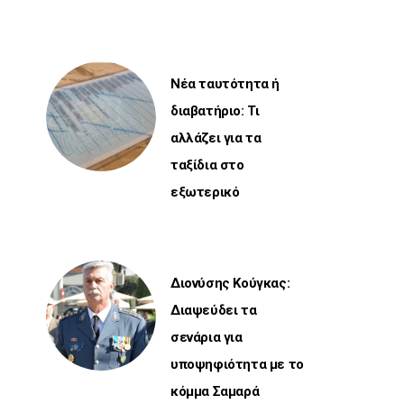
Νέα ταυτότητα ή
διαβατήριο: Τι
αλλάζει για τα
ταξίδια στο
εξωτερικό
Διονύσης Κούγκας:
Διαψεύδει τα
σενάρια για
υποψηφιότητα με το
κόμμα Σαμαρά