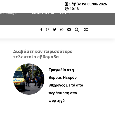
🗓
Σάββατο 08/08/2026
user-agent
🕒
10:13
rate usage
LEARN MORE
GOT IT
Διαβάστηκαν περισσότερο
τελευταία εβδομάδα
Τραγωδία στη
Βέροια: Νεκρός
88χρονος μετά από
παράσυρση από
φορτηγό