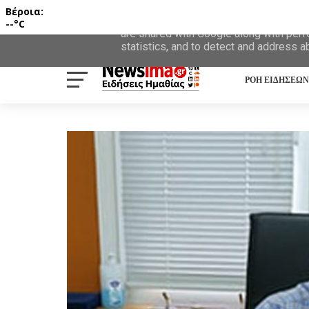
Βέροια:
This site uses cookies from Google to d
--°C
are shared with Google along with perf
statistics, and to detect and address a
ΡΟΗ ΕΙΔΗΣΕΩΝ