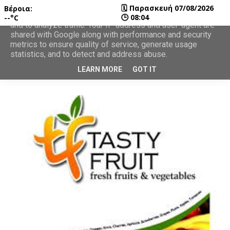
🗓
Παρασκευή 07/08/2026
Βέροια:
This site uses cookies from Google to deliver its services
🕒
08:04
--°C
and to analyze traffic. Your IP address and user-agent are
shared with Google along with performance and security
metrics to ensure quality of service, generate usage
statistics, and to detect and address abuse.
LEARN MORE
GOT IT