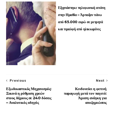
Εξιχνιάστηκε τηλεφωνική απάτη
στην Ημαθία – Άρπαξαν πάνω
από 65.000 ευρώ σε μετρητά
και τιμαλφή από ηλικιωμένες
Previous
Next
Εξωδικαστικός Μηχανισμός:
Κινδυνεύει η φετινή
Ξεκινά η ρύθμιση χρεών
παραγωγή μετά τον παγετό:
στους δήμους σε 240 δόσεις
Άμεση ανάγκη για
– Αναλυτικός οδηγός
αποζημιώσεις