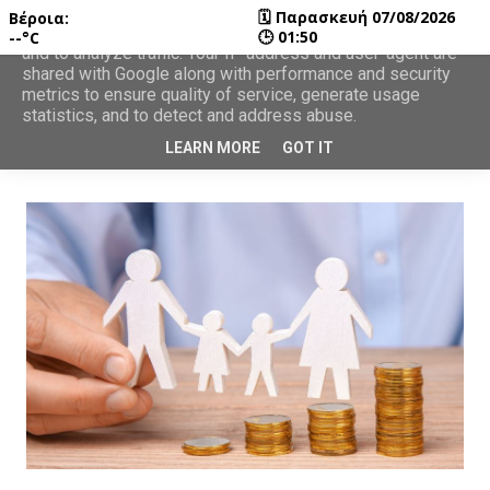
🗓
Παρασκευή 07/08/2026
Βέροια:
This site uses cookies from Google to deliver its services
🕒
01:50
--°C
and to analyze traffic. Your IP address and user-agent are
shared with Google along with performance and security
metrics to ensure quality of service, generate usage
statistics, and to detect and address abuse.
LEARN MORE
GOT IT