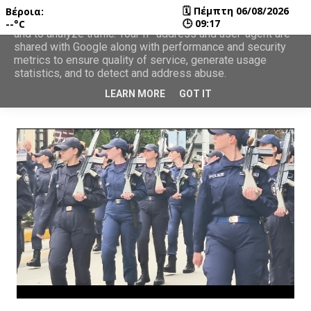
🗓
Πέμπτη 06/08/2026
Βέροια:
This site uses cookies from Google to deliver its services
🕒
09:17
--°C
and to analyze traffic. Your IP address and user-agent are
shared with Google along with performance and security
metrics to ensure quality of service, generate usage
statistics, and to detect and address abuse.
LEARN MORE
GOT IT