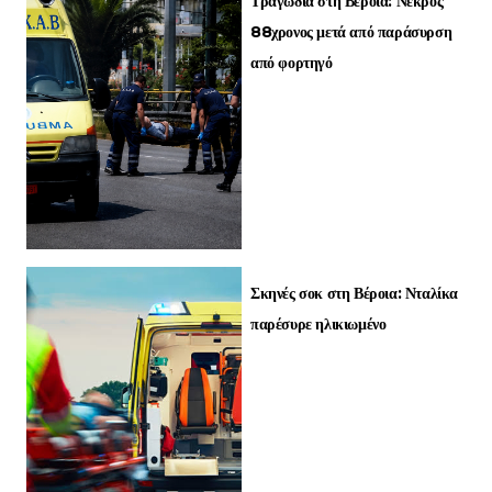
Τραγωδία στη Βέροια: Νεκρός
88χρονος μετά από παράσυρση
από φορτηγό
Σκηνές σοκ στη Βέροια: Νταλίκα
παρέσυρε ηλικιωμένο