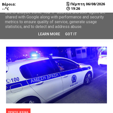
🗓
Πέμπτη 06/08/2026
Βέροια:
This site uses cookies from Google to deliver its services
🕒
19:26
--°C
and to analyze traffic. Your IP address and user-agent are
shared with Google along with performance and security
metrics to ensure quality of service, generate usage
statistics, and to detect and address abuse.
LEARN MORE
GOT IT
ΠΡΏΤΟ ΘΈΜΑ