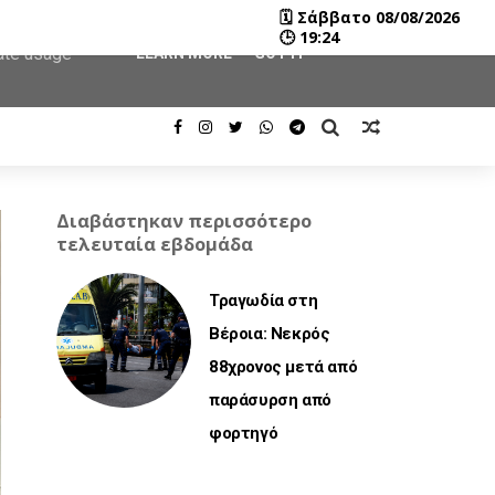
🗓
Σάββατο 08/08/2026
user-agent
🕒
19:24
rate usage
LEARN MORE
GOT IT
Διαβάστηκαν περισσότερο
τελευταία εβδομάδα
Τραγωδία στη
Βέροια: Νεκρός
88χρονος μετά από
παράσυρση από
φορτηγό