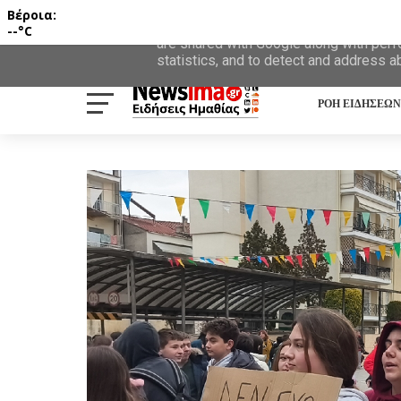
Βέροια:
This site uses cookies from Google to d
--°C
are shared with Google along with perf
statistics, and to detect and address a
ΡΟΗ ΕΙΔΗΣΕΩΝ