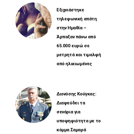
Εξιχνιάστηκε
τηλεφωνική απάτη
στην Ημαθία –
Άρπαξαν πάνω από
65.000 ευρώ σε
μετρητά και τιμαλφή
από ηλικιωμένες
Διονύσης Κούγκας:
Διαψεύδει τα
σενάρια για
υποψηφιότητα με το
κόμμα Σαμαρά