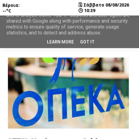
🗓
Σάββατο 08/08/2026
Βέροια:
This site uses cookies from Google to deliver its services
🕒
10:39
--°C
and to analyze traffic. Your IP address and user-agent are
shared with Google along with performance and security
metrics to ensure quality of service, generate usage
statistics, and to detect and address abuse.
LEARN MORE
GOT IT