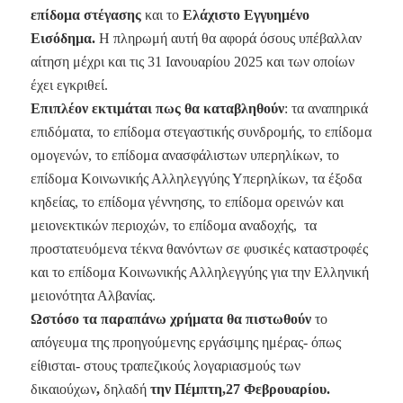
επίδομα στέγασης
και το
Ελάχιστο Εγγυημένο
Εισόδημα.
Η πληρωμή αυτή θα αφορά όσους υπέβαλλαν
αίτηση μέχρι και τις 31 Ιανουαρίου 2025 και των οποίων
έχει εγκριθεί.
Επιπλέον εκτιμάται πως θα καταβληθούν
: τα αναπηρικά
επιδόματα, το επίδομα στεγαστικής συνδρομής, το επίδομα
ομογενών, το επίδομα ανασφάλιστων υπερηλίκων, το
επίδομα Κοινωνικής Αλληλεγγύης Υπερηλίκων, τα έξοδα
κηδείας, το επίδομα γέννησης, το επίδομα ορεινών και
μειονεκτικών περιοχών, το επίδομα αναδοχής, τα
προστατευόμενα τέκνα θανόντων σε φυσικές καταστροφές
και το επίδομα Κοινωνικής Αλληλεγγύης για την Ελληνική
μειονότητα Αλβανίας.
Ωστόσο τα παραπάνω χρήματα θα πιστωθούν
το
απόγευμα της προηγούμενης εργάσιμης ημέρας- όπως
είθισται- στους τραπεζικούς λογαριασμούς των
δικαιούχων
,
δηλαδή
την Πέμπτη,27 Φεβρουαρίου.