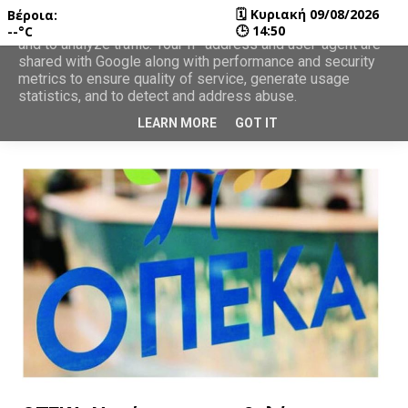
🗓
Κυριακή 09/08/2026
Βέροια:
This site uses cookies from Google to deliver its services
🕒
14:50
--°C
and to analyze traffic. Your IP address and user-agent are
shared with Google along with performance and security
metrics to ensure quality of service, generate usage
statistics, and to detect and address abuse.
LEARN MORE
GOT IT