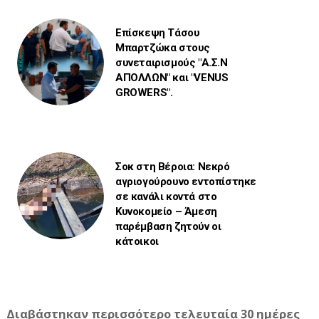
Επίσκεψη Τάσου
Μπαρτζώκα στους
συνεταιρισμούς "Α.Σ.Ν
ΑΠΟΛΛΩΝ" και "VENUS
GROWERS".
Σοκ στη Βέροια: Νεκρό
αγριογούρουνο εντοπίστηκε
σε κανάλι κοντά στο
Κυνοκομείο – Άμεση
παρέμβαση ζητούν οι
κάτοικοι
Διαβάστηκαν περισσότερο τελευταία 30 ημέρες