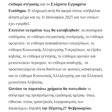
επίδομα στέγασης
και το
Ελάχιστο Εγγυημένο
Εισόδημα.
Η πληρωμή αυτή θα αφορά όσους υπέβαλλαν
αίτηση μέχρι και τις 31 Ιανουαρίου 2025 και των οποίων
έχει εγκριθεί.
Επιπλέον εκτιμάται πως θα καταβληθούν
: τα αναπηρικά
επιδόματα, το επίδομα στεγαστικής συνδρομής, το επίδομα
ομογενών, το επίδομα ανασφάλιστων υπερηλίκων, το
επίδομα Κοινωνικής Αλληλεγγύης Υπερηλίκων, τα έξοδα
κηδείας, το επίδομα γέννησης, το επίδομα ορεινών και
μειονεκτικών περιοχών, το επίδομα αναδοχής, τα
προστατευόμενα τέκνα θανόντων σε φυσικές καταστροφές
και το επίδομα Κοινωνικής Αλληλεγγύης για την Ελληνική
μειονότητα Αλβανίας.
Ωστόσο τα παραπάνω χρήματα θα πιστωθούν
το
απόγευμα της προηγούμενης εργάσιμης ημέρας- όπως
είθισται- στους τραπεζικούς λογαριασμούς των
δικαιούχων
,
δηλαδή
την Πέμπτη,27 Φεβρουαρίου.