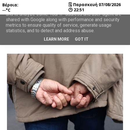
🗓
Παρασκευή 07/08/2026
Βέροια:
This site uses cookies from Google to deliver its services
🕒
22:51
--°C
and to analyze traffic. Your IP address and user-agent are
shared with Google along with performance and security
metrics to ensure quality of service, generate usage
statistics, and to detect and address abuse.
LEARN MORE
GOT IT