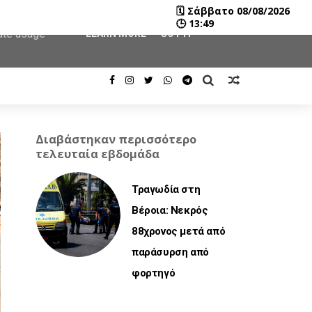
🗓
Σάββατο 08/08/2026
user-agent
🕒
13:49
rate usage
LEARN MORE
GOT IT
Διαβάστηκαν περισσότερο
τελευταία εβδομάδα
Τραγωδία στη
Βέροια: Νεκρός
88χρονος μετά από
παράσυρση από
φορτηγό