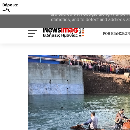
Βέροια:
This site uses cookies from Google to d
--°C
are shared with Google along with perf
statistics, and to detect and address a
ΡΟΗ ΕΙΔΗΣΕΩΝ