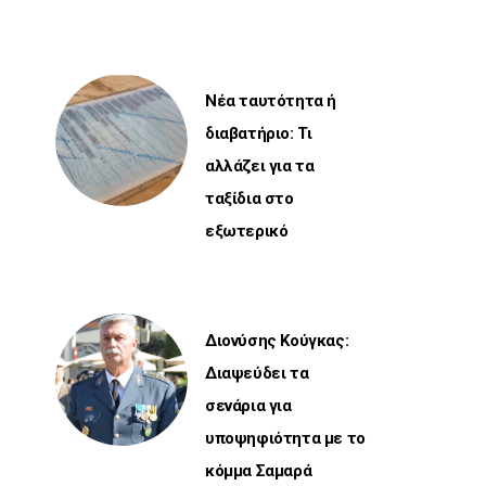
Νέα ταυτότητα ή
διαβατήριο: Τι
αλλάζει για τα
ταξίδια στο
εξωτερικό
Διονύσης Κούγκας:
Διαψεύδει τα
σενάρια για
υποψηφιότητα με το
κόμμα Σαμαρά