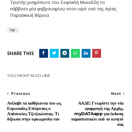
Τριετής μνημόσυνο του Σοφοκλή Μωυσίδη το
σάββατο μία φεβρουαρίου στον ιερό ναό της Αγίας
Παρασκευή Βέροια
Tags :
SHARE THIS
YOU MIGHT ALSO LIKE
Previous
Next
Ανέλαβε τα καθήκοντα του ως
ΑΑΔΕ: Γνωρίστε την νέα
Ευρωπαίος Επίτροπος ο
εφαρμογή της Αρχής,
Απόστολος Τζιτζικώστας- Τι
myDATAapp για έκδοση
δήλωσε στην ορκωμοσία του
παραστατικών από το κινητό
σας