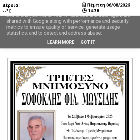
🗓
Πέμπτη 06/08/2026
Βέροια:
This site uses cookies from Google to deliver its services
🕒
14:36
--°C
and to analyze traffic. Your IP address and user-agent are
shared with Google along with performance and security
metrics to ensure quality of service, generate usage
statistics, and to detect and address abuse.
LEARN MORE
GOT IT