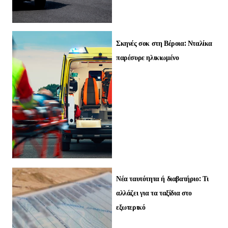
Σκηνές σοκ στη Βέροια: Νταλίκα
παρέσυρε ηλικιωμένο
Νέα ταυτότητα ή διαβατήριο: Τι
αλλάζει για τα ταξίδια στο
εξωτερικό