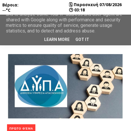
🗓
Παρασκευή 07/08/2026
Βέροια:
This site uses cookies from Google to deliver its services
🕒
03:18
--°C
and to analyze traffic. Your IP address and user-agent are
shared with Google along with performance and security
metrics to ensure quality of service, generate usage
statistics, and to detect and address abuse.
LEARN MORE
GOT IT
ΠΡΏΤΟ ΘΈΜΑ