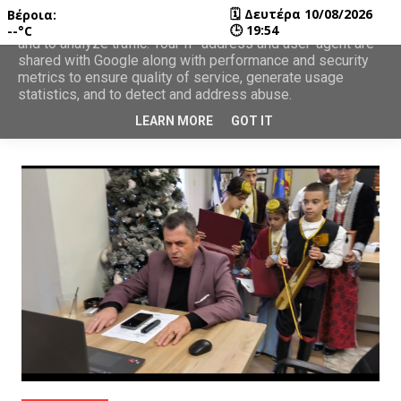
🗓
Δευτέρα 10/08/2026
Βέροια:
This site uses cookies from Google to deliver its services
🕒
19:54
--°C
and to analyze traffic. Your IP address and user-agent are
shared with Google along with performance and security
metrics to ensure quality of service, generate usage
statistics, and to detect and address abuse.
LEARN MORE
GOT IT