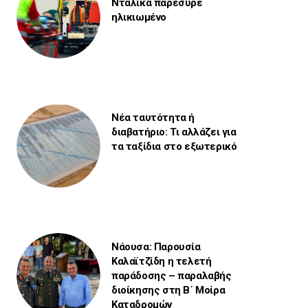
Νταλίκα παρέσυρε
ηλικιωμένο
Νέα ταυτότητα ή
διαβατήριο: Τι αλλάζει για
τα ταξίδια στο εξωτερικό
Νάουσα: Παρουσία
Καλαϊτζίδη η τελετή
παράδοσης – παραλαβής
διοίκησης στη Β΄ Μοίρα
Καταδρομών