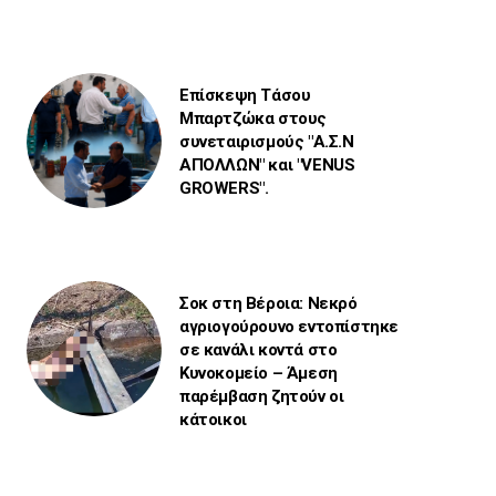
Επίσκεψη Τάσου
Μπαρτζώκα στους
συνεταιρισμούς "Α.Σ.Ν
ΑΠΟΛΛΩΝ" και "VENUS
GROWERS".
Σοκ στη Βέροια: Νεκρό
αγριογούρουνο εντοπίστηκε
σε κανάλι κοντά στο
Κυνοκομείο – Άμεση
παρέμβαση ζητούν οι
κάτοικοι