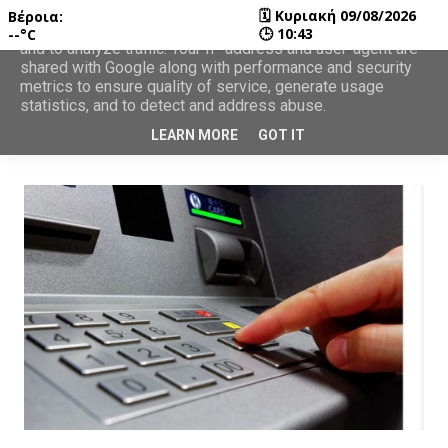
🗓
Κυριακή 09/08/2026
Βέροια:
This site uses cookies from Google to deliver its services
🕒
10:43
--°C
and to analyze traffic. Your IP address and user-agent are
shared with Google along with performance and security
metrics to ensure quality of service, generate usage
statistics, and to detect and address abuse.
LEARN MORE
GOT IT