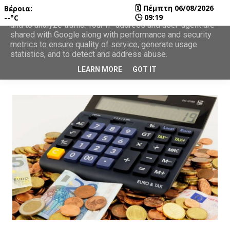
🗓
Πέμπτη 06/08/2026
Βέροια:
This site uses cookies from Google to deliver its services
🕒
09:19
--°C
and to analyze traffic. Your IP address and user-agent are
shared with Google along with performance and security
metrics to ensure quality of service, generate usage
statistics, and to detect and address abuse.
LEARN MORE
GOT IT