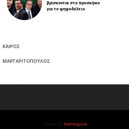
βρίσκονται στο προσκήνιο
για το ψηφοδέλτιο
ΚΑΙΡΟΣ
ΜΑΡΓΑΡΙΤΟΠΟΥΛΟΣ
Η ηλεκτρονική εφημερίδα της Ημαθίας 📧 Email:
meliomixa@gmail.com
Created By
themexpose