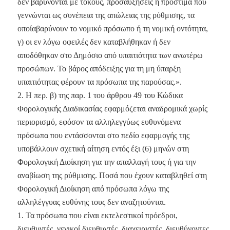
δεν βαρύνονται με τόκους, προσαυξήσεις ή πρόστιμα που
γεννώνται ως συνέπεια της απώλειας της ρύθμισης, τα
οποίαβαρύνουν το νομικό πρόσωπο ή τη νομική οντότητα,
γ) οι εν λόγω οφειλές δεν καταβλήθηκαν ή δεν
αποδόθηκαν στο Δημόσιο από υπαιτιότητα των ανωτέρω
προσώπων. Το βάρος απόδειξης για τη μη ύπαρξη
υπαιτιότητας φέρουν τα πρόσωπα της παρούσας.».
2. Η περ. β) της παρ. 1 του άρθρου 49 του Κώδικα
Φορολογικής Διαδικασίας εφαρμόζεται αναδρομικά χωρίς
περιορισμό, εφόσον τα αλληλεγγύως ευθυνόμενα
πρόσωπα που εντάσσονται στο πεδίο εφαρμογής της
υποβάλλουν σχετική αίτηση εντός έξι (6) μηνών στη
Φορολογική Διοίκηση για την απαλλαγή τους ή για την
αναβίωση της ρύθμισης. Ποσά που έχουν καταβληθεί στη
Φορολογική Διοίκηση από πρόσωπα λόγω της
αλληλέγγυας ευθύνης τους δεν αναζητούνται.
1. Τα πρόσωπα που είναι εκτελεστικοί πρόεδροι,
διευθυντές, γενικοί διευθυντές, διαχειριστές, διευθύνοντες