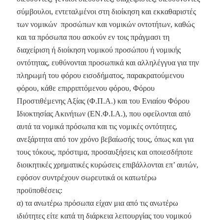
σύμβουλοι, εντεταλμένοι στη διοίκηση και εκκαθαριστές
των νομικών προσώπων και νομικών οντοτήτων, καθώς
και τα πρόσωπα που ασκούν εν τοις πράγμασι τη
διαχείριση ή διοίκηση νομικού προσώπου ή νομικής
οντότητας, ευθύνονται προσωπικά και αλληλέγγυα για την
πληρωμή του φόρου εισοδήματος, παρακρατούμενου
φόρου, κάθε επιρριπτόμενου φόρου, Φόρου
Προστιθέμενης Αξίας (Φ.Π.Α.) και του Ενιαίου Φόρου
Ιδιοκτησίας Ακινήτων (ΕΝ.Φ.Ι.Α.), που οφείλονται από
αυτά τα νομικά πρόσωπα και τις νομικές οντότητες,
ανεξάρτητα από τον χρόνο βεβαίωσής τους, όπως και για
τους τόκους, πρόστιμα, προσαυξήσεις και οποιεσδήποτε
διοικητικές χρηματικές κυρώσεις επιβάλλονται επ’ αυτών,
εφόσον συντρέχουν σωρευτικά οι κατωτέρω
προϋποθέσεις:
α) τα ανωτέρω πρόσωπα είχαν μια από τις ανωτέρω
ιδιότητες είτε κατά τη διάρκεια λειτουργίας του νομικού