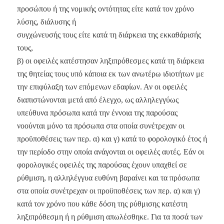
προσώπου ή της νομικής οντότητας είτε κατά τον χρόνο
λύσης, διάλυσης ή
συγχώνευσής τους είτε κατά τη διάρκεια της εκκαθάρισής
τους,
β) οι οφειλές κατέστησαν ληξιπρόθεσμες κατά τη διάρκεια
της θητείας τους υπό κάποια εκ των ανωτέρω ιδιοτήτων με
την επιφύλαξη των επόμενων εδαφίων. Αν οι οφειλές
διαπιστώνονται μετά από έλεγχο, ως αλληλεγγύως
υπεύθυνα πρόσωπα κατά την έννοια της παρούσας
νοούνται μόνο τα πρόσωπα στα οποία συνέτρεχαν οι
προϋποθέσεις των περ. α) και γ) κατά το φορολογικό έτος ή
την περίοδο στην οποία ανάγονται οι οφειλές αυτές. Εάν οι
φορολογικές οφειλές της παρούσας έχουν υπαχθεί σε
ρύθμιση, η αλληλέγγυα ευθύνη βαραίνει και τα πρόσωπα
στα οποία συνέτρεχαν οι προϋποθέσεις των περ. α) και γ)
κατά τον χρόνο που κάθε δόση της ρύθμισης κατέστη
ληξιπρόθεσμη ή η ρύθμιση απωλέσθηκε. Για τα ποσά των