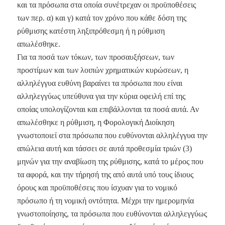
και τα πρόσωπα στα οποία συνέτρεχαν οι προϋποθέσεις
των περ. α) και γ) κατά τον χρόνο που κάθε δόση της
ρύθμισης κατέστη ληξιπρόθεσμη ή η ρύθμιση
απωλέσθηκε.
Για τα ποσά των τόκων, των προσαυξήσεων, των
προστίμων και των λοιπών χρηματικών κυρώσεων, η
αλληλέγγυα ευθύνη βαραίνει τα πρόσωπα που είναι
αλληλεγγύως υπεύθυνα για την κύρια οφειλή επί της
οποίας υπολογίζονται και επιβάλλονται τα ποσά αυτά. Αν
απωλέσθηκε η ρύθμιση, η Φορολογική Διοίκηση
γνωστοποιεί στα πρόσωπα που ευθύνονται αλληλέγγυα την
απώλεια αυτή και τάσσει σε αυτά προθεσμία τριών (3)
μηνών για την αναβίωση της ρύθμισης, κατά το μέρος που
τα αφορά, και την τήρησή της από αυτά υπό τους ίδιους
όρους και προϋποθέσεις που ίσχυαν για το νομικό
πρόσωπο ή τη νομική οντότητα. Μέχρι την ημερομηνία
γνωστοποίησης, τα πρόσωπα που ευθύνονται αλληλεγγύως