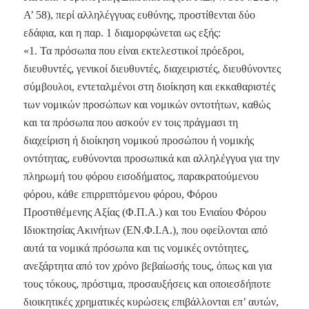
Α’ 58), περί αλληλέγγυας ευθύνης, προστίθενται δύο
εδάφια, και η παρ. 1 διαμορφώνεται ως εξής:
«1. Τα πρόσωπα που είναι εκτελεστικοί πρόεδροι,
διευθυντές, γενικοί διευθυντές, διαχειριστές, διευθύνοντες
σύμβουλοι, εντεταλμένοι στη διοίκηση και εκκαθαριστές
των νομικών προσώπων και νομικών οντοτήτων, καθώς
και τα πρόσωπα που ασκούν εν τοις πράγμασι τη
διαχείριση ή διοίκηση νομικού προσώπου ή νομικής
οντότητας, ευθύνονται προσωπικά και αλληλέγγυα για την
πληρωμή του φόρου εισοδήματος, παρακρατούμενου
φόρου, κάθε επιρριπτόμενου φόρου, Φόρου
Προστιθέμενης Αξίας (Φ.Π.Α.) και του Ενιαίου Φόρου
Ιδιοκτησίας Ακινήτων (ΕΝ.Φ.Ι.Α.), που οφείλονται από
αυτά τα νομικά πρόσωπα και τις νομικές οντότητες,
ανεξάρτητα από τον χρόνο βεβαίωσής τους, όπως και για
τους τόκους, πρόστιμα, προσαυξήσεις και οποιεσδήποτε
διοικητικές χρηματικές κυρώσεις επιβάλλονται επ’ αυτών,