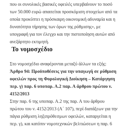
που οι συνολικές βασικές οφειλές υπερβαίνουν το ποσό
των 50.000 ευρώ απαιτείται προσκόμιση στοιχείων από τα
οποία προκύπτει η πρόσκαιρη οικονομική αδυναμία και η
δυνατότητα τήρησης των όρων της ρύθμισης», με
υπογραφή για τον έλεγχο και την πιστοποίηση αυτών από
ανεξάρτητο εκτιμητή.
Το νομοσχέδιο
Στο νομοσχέδιο αναφέρονται μεταξύ άλλων τα εξής:
Άρθρο 94:
Προϋποθέσεις για την υπαγωγή σε ρύθμιση
οφειλών προς τη Φορολογική Διοίκηση – Κατάργηση
περ. γ) παρ. 6 υποπαρ. Α.2 παρ. Α άρθρου πρώτου ν.
4152/2013
Στην παρ. 6 της υποπαρ. Α.2 της παρ. Α του άρθρου
πρώτου του ν. 4152/2013 (Α΄ 107), περί διατάξεων για την
πάγια ρύθμιση ληξιπρόθεσμων οφειλών, καταργείται η
περ. γ), και κατόπιν νομοτεχνικών βελτιώσεων η παρ. 6