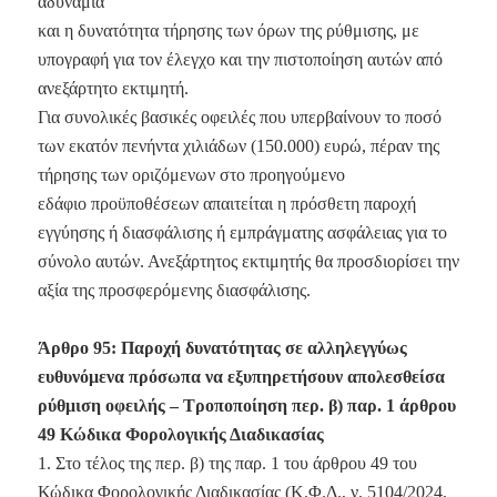
αδυναμία
και η δυνατότητα τήρησης των όρων της ρύθμισης, με
υπογραφή για τον έλεγχο και την πιστοποίηση αυτών από
ανεξάρτητο εκτιμητή.
Για συνολικές βασικές οφειλές που υπερβαίνουν το ποσό
των εκατόν πενήντα χιλιάδων (150.000) ευρώ, πέραν της
τήρησης των οριζόμενων στο προηγούμενο
εδάφιο προϋποθέσεων απαιτείται η πρόσθετη παροχή
εγγύησης ή διασφάλισης ή εμπράγματης ασφάλειας για το
σύνολο αυτών. Ανεξάρτητος εκτιμητής θα προσδιορίσει την
αξία της προσφερόμενης διασφάλισης.
Άρθρο 95: Παροχή δυνατότητας σε αλληλεγγύως
ευθυνόμενα πρόσωπα να εξυπηρετήσουν απολεσθείσα
ρύθμιση οφειλής – Τροποποίηση περ. β) παρ. 1 άρθρου
49 Κώδικα Φορολογικής Διαδικασίας
1. Στο τέλος της περ. β) της παρ. 1 του άρθρου 49 του
Κώδικα Φορολογικής Διαδικασίας (Κ.Φ.Δ., ν. 5104/2024,