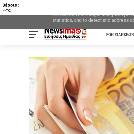
Βέροια:
This site uses cookies from Google to d
--°C
are shared with Google along with perf
statistics, and to detect and address a
ΡΟΗ ΕΙΔΗΣΕΩΝ