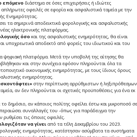
το επόμενο
διάστημα σε όσες επιχειρήσεις ή ιδιώτες
απλήρωτες οφειλές σε εφορία και ασφαλιστικά ταμεία με την
κής Ενημερότητας.
ει τα σημερινά αποδεικτικά φορολογικής και ασφαλιστικής
ς νέας ηλεκτρονικής πλατφόρμας.
ολογικής όσο
και της ασφαλιστικής ενημερότητας, θα είναι
ται υποχρεωτικά αποδεκτό από φορείς του ιδιωτικού και του
έα ψηφιακή πλατφόρμα. Μετά την υποβολή της αίτησης θα
οβλήθηκαν και στην συνέχεια εφόσον πληρούνται όλα τα
ιστοποιητικό οικονομικής ενημερότητας, με τους ίδιους όρους
αλιστικής ενημερότητας.
 «σκοντάφτει»
στην περίπτωση αρρύθμιστων ή ληξιπρόθεσμων
ταμεία, αν δεν πληρούνται οι σχετικές προϋποθέσεις για ένα εκ
 το δημόσιο, αν κάποιος πολίτης οφείλει έστω και μικροποσό σ
κπεραιώσει συναλλαγές του -όπως για παράδειγμα την
 ρυθμίσει τις όποιες οφειλές.
ολογιζόταν να γίνει
από τα τέλη Δεκεμβρίου του 2023.
ορολογικής ενημερότητας, κατέστησαν ασύμβατα τα συστήματα