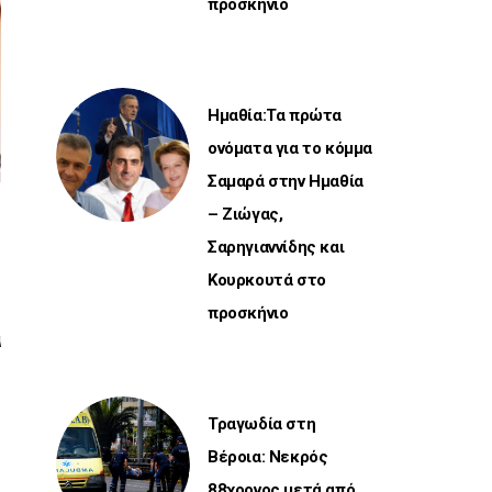
προσκήνιο
Ημαθία:Τα πρώτα
ονόματα για το κόμμα
Σαμαρά στην Ημαθία
– Ζιώγας,
Σαρηγιαννίδης και
Κουρκουτά στο
προσκήνιο
Τραγωδία στη
Βέροια: Νεκρός
88χρονος μετά από