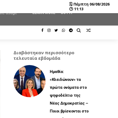
🗓
Πέμπτη 06/08/2026
user-agent
🕒
11:13
rate usage
LEARN MORE
GOT IT
Διαβάστηκαν περισσότερο
τελευταία εβδομάδα
Ημαθία:
«Κλειδώνουν» τα
πρώτα ονόματα στο
ψηφοδέλτιο της
Νέας Δημοκρατίας –
Ποιοι βρίσκονται στο