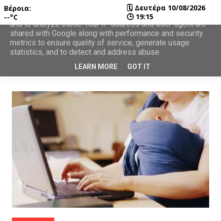
🗓
Δευτέρα 10/08/2026
Βέροια:
This site uses cookies from Google to deliver its services
🕒
19:15
--°C
and to analyze traffic. Your IP address and user-agent are
shared with Google along with performance and security
metrics to ensure quality of service, generate usage
statistics, and to detect and address abuse.
LEARN MORE
GOT IT