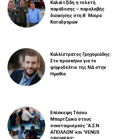
Καλαϊτζίδη η τελετή
παράδοσης – παραλαβής
διοίκησης στη Β΄ Μοίρα
Καταδρομών
Καλλίστρατος Γρηγοριάδης:
Στο προσκήνιο για το
ψηφοδέλτιο της ΝΔ στην
Ημαθία
Επίσκεψη Τάσου
Μπαρτζώκα στους
συνεταιρισμούς "Α.Σ.Ν
ΑΠΟΛΛΩΝ" και "VENUS
GROWERS".