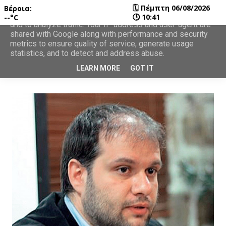
🗓
Πέμπτη 06/08/2026
Βέροια:
This site uses cookies from Google to deliver its services
🕒
10:41
--°C
and to analyze traffic. Your IP address and user-agent are
shared with Google along with performance and security
metrics to ensure quality of service, generate usage
statistics, and to detect and address abuse.
LEARN MORE
GOT IT