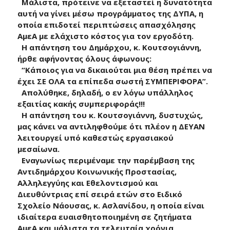
Μάλιστα, πρότεινε να εξεταστεί η δυνατότητα
αυτή να γίνει μέσω προγράμματος της ΔΥΠΑ, η
οποία επιδοτεί περιπτώσεις απασχόλησης
ΑμεΑ με ελάχιστο κόστος για τον εργοδότη.
Η απάντηση του Δημάρχου, κ. Κουτσογιάννη,
ήρθε αφήνοντας όλους άφωνους:
“Κάποιος για να δικαιούται μια θέση πρέπει να
έχει ΣΕ ΟΛΑ τα επίπεδα σωστή ΣΥΜΠΕΡΙΦΟΡΑ”.
Απολύθηκε, δηλαδή, ο εν λόγω υπάλληλος
εξαιτίας κακής συμπεριφοράς!!!
Η απάντηση του κ. Κουτσογιάννη, δυστυχώς,
μας κάνει να αντιληφθούμε ότι πλέον η ΔΕΥΑΝ
λειτουργεί υπό καθεστώς εργασιακού
μεσαίωνα.
Εναγωνίως περιμέναμε την παρέμβαση της
Αντιδημάρχου Κοινωνικής Προστασίας,
Αλληλεγγύης και Εθελοντισμού και
Διευθύντριας επί σειρά ετών στο Ειδικό
Σχολείο Νάουσας, κ. Ασλανίδου, η οποία είναι
ιδιαίτερα ευαισθητοποιημένη σε ζητήματα
ΑμεΑ και μάλιστα τα τελευταία χρόνια