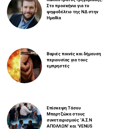
Στο προσκήνιο για το
ψηφοδέλτιο της ΝΔ στην
Ημαθία
Βαριές ποινές και δήμευση
περιουσίας για τους
εμπρηστές
Επίσκεψη Τάσου
Μπαρτζώκα στους
συνεταιρισμούς "Α.Σ.Ν
ΑΠΟΛΛΩΝ" και "VENUS