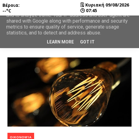
🗓
Κυριακή 09/08/2026
Βέροια:
This site uses cookies from Google to deliver its services
🕒
07:45
--°C
and to analyze traffic. Your IP address and user-agent are
shared with Google along with performance and security
metrics to ensure quality of service, generate usage
statistics, and to detect and address abuse.
LEARN MORE
GOT IT
ΟΙΚΟΝΟΜΊΑ