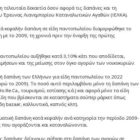
 τελευταία δεκαετία όσον αφορά τις δαπάνες και τη
ου Έρευνας Λιανεμπορίου Καταναλωτικών Αγαθών (ΙΕΛΚΑ).
τά κεφαλήν δαπάνη σε είδη παντοπωλείου διαμορφώθηκε το
η με το 2009, τη χρονιά πριν την έναρξη της πρώτης
 παντοπωλείου αυξήθηκε κατά 3,10% κάτι που αποδίδεται,
μήσεων και της μείωσης στον όγκο αγορών των νοικοκυριών.
ική δαπάνη των Ελλήνων για είδη παντοπωλείου το 2022
 ευρώ το 2009). Το ποσό αυτό περιλαμβάνει μόνο τη δαπάνη των
.Re.Ca., τουρισμού, εστίασης κ.ά.) και αφορά μόνο τα είδη
είδη που βρίσκονται σε καταστήματα σούπερ μάρκετ όπως
ίδη bazaar, καλλυντικά, καπνός κλπ).
ματική δαπάνη κατά κεφαλήν ανά κατηγορία την περίοδο 2009-
ς που αγοράζονται και καταναλώνονται.
κής δαπάνης δείχνουν: αύξηση στη δαπάνη των αγορών σε