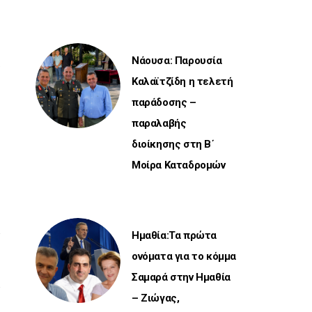
Νάουσα: Παρουσία
ν
Καλαϊτζίδη η τελετή
παράδοσης –
παραλαβής
διοίκησης στη Β΄
Μοίρα Καταδρομών
Ημαθία:Τα πρώτα
ονόματα για το κόμμα
Σαμαρά στην Ημαθία
– Ζιώγας,