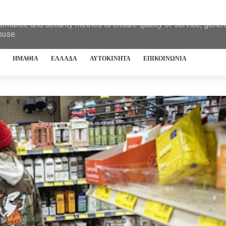
eliver its services and to analyze traffic. Your IP address and 
ormance and security metrics to ensure quality of service, gene
buse.
ΗΜΑΘΙΑ
ΕΛΛΑΔΑ
ΑΥΤΟΚΙΝΗΤΑ
ΕΠΙΚΟΙΝΩΝΙΑ