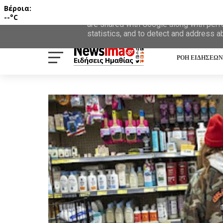
Βέροια:
This site uses cookies from Google to d
--°C
are shared with Google along with perf
statistics, and to detect and address a
ΡΟΗ ΕΙΔΗΣΕΩΝ