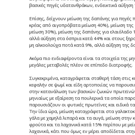
βασικές πηγές υδατανθράκων, ενδεικτικά αύξηση 
Επίσης, δείχνουν μείωση της δαπάνης για πηγές π
κρέας από αιγοπρόβατα μείωση 40%), μείωση της 
μείωση 30%), μείωση της δαπάνης για ελαιόλαδο 
αλλά αύξηση στα όσπρια κατά 44% και στους ξηρ
μη αλκοολούχα ποτά κατά 9%, αλλά αύξηση της δ
Ακόμα πιο ενδιαφέροντα είναι τα στοιχεία της 
μεγάλες μεταβολές πλέον σε επίπεδο διατροφής.
Συγκεκριμένα, καταγράφεται σταθερή τάση στις 
κεφαλήν σε ψωμί και είδη αρτοποιίας να παρουσιά
στην κατανάλωση των βασικών ζωικών πρωτεϊνών 
μηνιαίως με εξαίρεση τα πουλερικά τα οποία παρο
παρουσιάζουν οι φυτικές πρωτεΐνες και ειδικά τα
Την ίδια ώρα, μείωση καταγράφεται στα γαλακτοκο
γάλα με χαμηλά λιπαρά και τα αυγά, μείωση στη
φρούτα και τα λαχανικά κατά 15% περίπου με μεί
λαχανικά, κάτι που όμως εν μέρει αποδίδεται στ