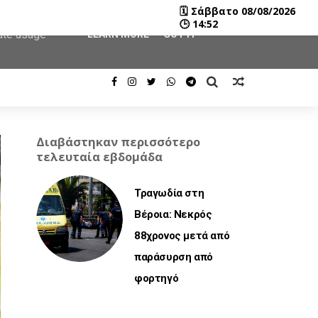
🗓
Σάββατο 08/08/2026
user-agent
🕒
14:52
rate usage
LEARN MORE
GOT IT
Διαβάστηκαν περισσότερο
τελευταία εβδομάδα
Τραγωδία στη
Βέροια: Νεκρός
88χρονος μετά από
παράσυρση από
φορτηγό