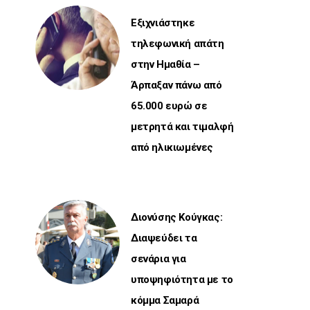
Εξιχνιάστηκε
τηλεφωνική απάτη
στην Ημαθία –
Άρπαξαν πάνω από
65.000 ευρώ σε
μετρητά και τιμαλφή
από ηλικιωμένες
Διονύσης Κούγκας:
Διαψεύδει τα
σενάρια για
υποψηφιότητα με το
κόμμα Σαμαρά