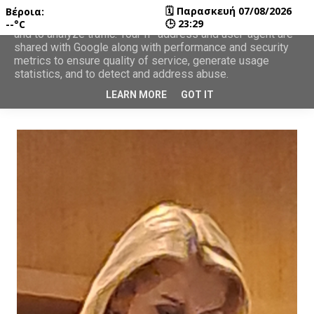
🗓
Παρασκευή 07/08/2026
Βέροια:
This site uses cookies from Google to deliver its services
🕒
23:29
--°C
and to analyze traffic. Your IP address and user-agent are
shared with Google along with performance and security
metrics to ensure quality of service, generate usage
statistics, and to detect and address abuse.
LEARN MORE
GOT IT