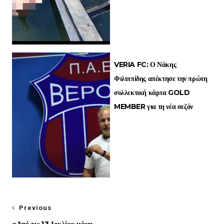
VERIA FC: Ο Νάκης
Φιλιππίδης απέκτησε την πρώτη
συλλεκτική κάρτα GOLD
MEMBER για τη νέα σεζόν
Previous
«Από τις 13 Ιουλίου μέχρι