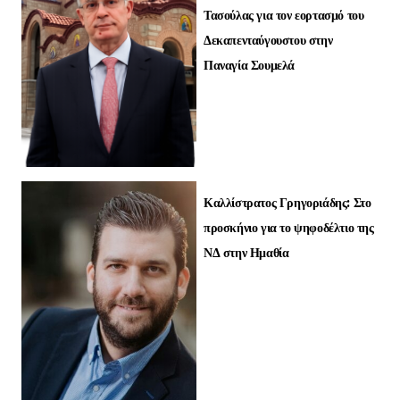
Τασούλας για τον εορτασμό του
Δεκαπενταύγουστου στην
Παναγία Σουμελά
Καλλίστρατος Γρηγοριάδης: Στο
προσκήνιο για το ψηφοδέλτιο της
ΝΔ στην Ημαθία