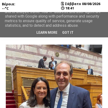
🗓
Σάββατο 08/08/2026
Βέροια:
This site uses cookies from Google to deliver its services
🕒
18:41
--°C
and to analyze traffic. Your IP address and user-agent are
shared with Google along with performance and security
metrics to ensure quality of service, generate usage
statistics, and to detect and address abuse.
LEARN MORE
GOT IT