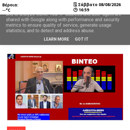
🗓
Σάββατο 08/08/2026
Βέροια:
This site uses cookies from Google to deliver its services
🕒
16:59
--°C
and to analyze traffic. Your IP address and user-agent are
shared with Google along with performance and security
metrics to ensure quality of service, generate usage
statistics, and to detect and address abuse.
LEARN MORE
GOT IT