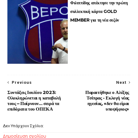
Φιλιππίδης απέκτησε την πρώτη
συλλεκτική κάρτα GOLD
MEMBER για τη νέα σεζόν
Previous
Next
Συντάξεις Ιουλίου 2023:
Παραιτήθηκε ο Αλέξης
Ολοκληρώνεται η καταβολή
Τσίπρας - Εκλογή νέας
τους – Παίρνουν… σειρά τα
ηγεσίας, «δεν θα είμαι
επιδόματα του ΟΠΕΚΑ
υποψήφιος»
Δεν Υπάρχουν Σχόλια:
Δημοσίευση σχολίου