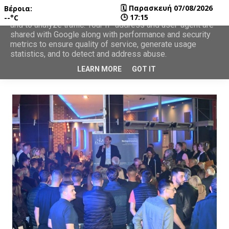
🗓
Παρασκευή 07/08/2026
Βέροια:
This site uses cookies from Google to deliver its services
🕒
17:15
--°C
and to analyze traffic. Your IP address and user-agent are
shared with Google along with performance and security
metrics to ensure quality of service, generate usage
statistics, and to detect and address abuse.
LEARN MORE
GOT IT