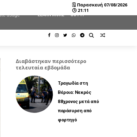
🗓
Παρασκευή 07/08/2026
user-agent
🕒
21:11
rate usage
LEARN MORE
GOT IT
Διαβάστηκαν περισσότερο
τελευταία εβδομάδα
Τραγωδία στη
Βέροια: Νεκρός
88χρονος μετά από
παράσυρση από
φορτηγό