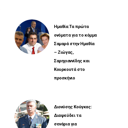
Ημαθία:Τα πρώτα
ονόματα για το κόμμα
Σαμαρά στην Ημαθία
– Ζιώγας,
Σαρηγιαννίδης και
Κουρκουτά στο
προσκήνιο
Διονύσης Κούγκας:
Διαψεύδει τα
σενάρια για