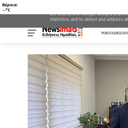
Βέροια:
This site uses cookies from Google to d
--°C
are shared with Google along with perf
statistics, and to detect and address a
ΡΟΗ ΕΙΔΗΣΕΩΝ