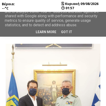
🗓
Κυριακή 09/08/2026
Βέροια:
This site uses cookies from Google to deliver its services
🕒
01:57
--°C
and to analyze traffic. Your IP address and user-agent are
shared with Google along with performance and security
metrics to ensure quality of service, generate usage
statistics, and to detect and address abuse.
LEARN MORE
GOT IT