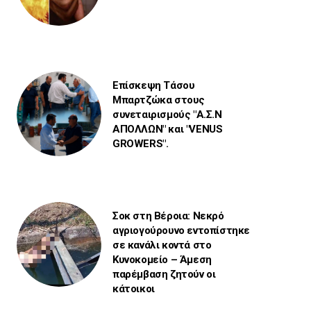
Επίσκεψη Τάσου
Μπαρτζώκα στους
συνεταιρισμούς "Α.Σ.Ν
ΑΠΟΛΛΩΝ" και "VENUS
GROWERS".
Σοκ στη Βέροια: Νεκρό
αγριογούρουνο εντοπίστηκε
σε κανάλι κοντά στο
Κυνοκομείο – Άμεση
παρέμβαση ζητούν οι
κάτοικοι