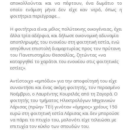
αποκολλούνται και να πέφτουν, ένα δωμάτιο το
οποίο ενάμιση μήνα δεν είχε καν νερό, όπως η
φοιτήτρια περιέγραφε…
Η φοιτήτρια είναι μέλος πολύτεκνης οικογένειας, έχει
άλλα τρία αδέρφια, και δήλωσε οικονομική αδυναμία
αποπληρωμής του ενοικίου στη φοιτητική εστία, ενώ
απηύθυνε επιστολή διαμαρτυρίας προς τον πρύτανη
του Πανεπιστημίου Θεσσαλίας, ζητώντας «να
καταργηθεί το χαράτσι του ενοικίου στις φοιτητικές
εστίες».
Αντίστοιχο «εμπόδιο» για την αποφοίτησή του είχε
συναντήσει και ένας ακόμη φοιτητής, τον περασμένο
Νοέμβριο, ο Λαυρέντης Κουρελάς από τη Ζαγορά. Ο
φοιτητής του τμήματος Ηλεκτρολόγων Μηχανικών
Λάρισας (πρώην ΤΕΙ) γινόταν «όμηρος» χρέους 150
ευρώ στη φοιτητική εστία Λάρισας και δεν μπορούσε
να πάρει το πτυχίο του, μολονότι είχε τελειώσει με
επιτυχία τον κύκλο των σπουδών του.