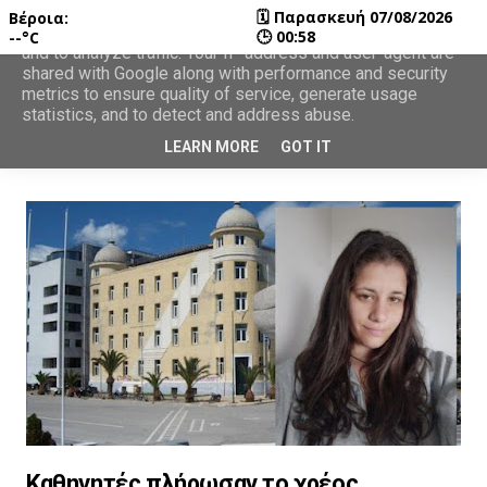
🗓
Παρασκευή 07/08/2026
Βέροια:
This site uses cookies from Google to deliver its services
🕒
00:58
--°C
and to analyze traffic. Your IP address and user-agent are
shared with Google along with performance and security
metrics to ensure quality of service, generate usage
statistics, and to detect and address abuse.
LEARN MORE
GOT IT
Καθηγητές πλήρωσαν το χρέος