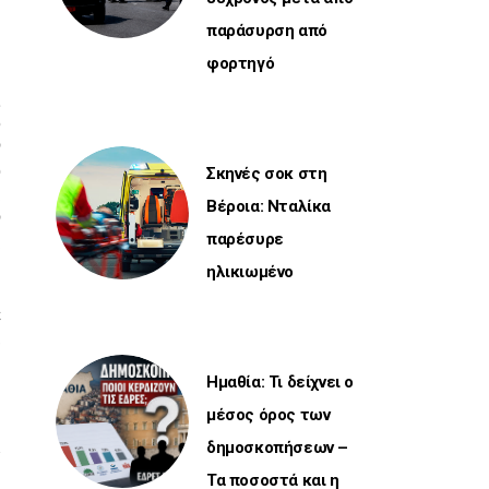
παράσυρση από
φορτηγό
ς
5
ν
ό
Σκηνές σοκ στη
ι
Βέροια: Νταλίκα
ν
παρέσυρε
ι
ηλικιωμένο
ε
,
Ημαθία: Τι δείχνει ο
μέσος όρος των
δημοσκοπήσεων –
Τα ποσοστά και η