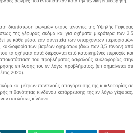
σοβαρές ρωγμές που εντοπίστηκαν κατά την τεχνική επιθεώρηση.
φατη διαπίστωση ρωγμών στους τένοντες της Υψηλής Γέφυρα
σεως της γέφυρας ακόμα και για οχήματα μικρότερα των 3,
θεί με κάθε μέσο, εάν συνεπεία των υπαρχόντων περιορισμώ
ής κυκλοφορία των βαρέων οχημάτων (άνω των 3,5 τόνων) απ
 που τα οχήματα αυτά διέρχονται από κατοικημένες περιοχές κα
ην αποκατάσταση του προβλήματος ασφαλούς κυκλοφορίας στη
έρησης επίλυσης του εν λόγω προβλήματος, (επισημαίνεται ότ
έτος 2020).
ς ακόμα και μέτρων παντελούς απαγόρευσης της κυκλοφορίας σ
ρής πιθανότητας κινδύνου κατάρρευσης της εν λόγω γέφυρας
ανέναν απολύτως κίνδυνο