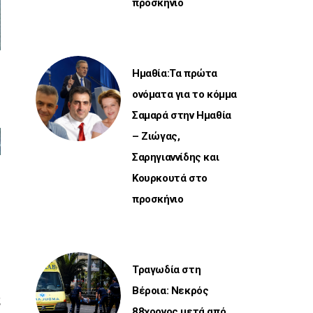
προσκήνιο
Ημαθία:Τα πρώτα
ονόματα για το κόμμα
Σαμαρά στην Ημαθία
– Ζιώγας,
Σαρηγιαννίδης και
Κουρκουτά στο
προσκήνιο
η
Τραγωδία στη
Βέροια: Νεκρός
ς
88χρονος μετά από