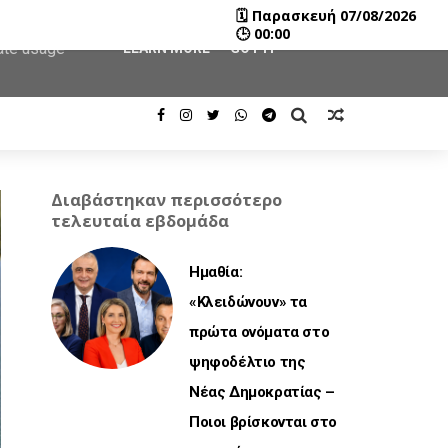
🗓
Παρασκευή 07/08/2026
user-agent
🕒
00:00
rate usage
LEARN MORE
GOT IT
Διαβάστηκαν περισσότερο
τελευταία εβδομάδα
Ημαθία:
«Κλειδώνουν» τα
πρώτα ονόματα στο
ψηφοδέλτιο της
Νέας Δημοκρατίας –
Ποιοι βρίσκονται στο